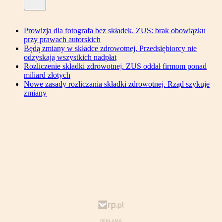
Prowizja dla fotografa bez składek. ZUS: brak obowiązku
przy prawach autorskich
Będą zmiany w składce zdrowotnej. Przedsiębiorcy nie
odzyskają wszystkich nadpłat
Rozliczenie składki zdrowotnej. ZUS oddał firmom ponad
miliard złotych
Nowe zasady rozliczania składki zdrowotnej. Rząd szykuje
zmiany