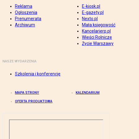
Reklama
E-kiosk.pl
Ogłoszenia
E-gazety.pl
Prenumerata
Nexto.pl
Archiwum
Mała księgowość
Kancelarierp.pl
Wieści Rolnicze
Życie Warszawy
NASZE WYDARZENIA
Szkolenia i konferencje
MAPA STRONY
KALENDARIUM
OFERTA PRODUKTOWA