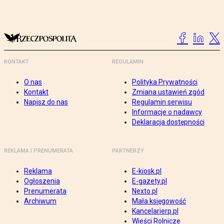
KONTAKT
REGULAMIN
O nas
Polityka Prywatności
Kontakt
Zmiana ustawień zgód
Napisz do nas
Regulamin serwisu
Informacje o nadawcy
Deklaracja dostępności
REKLAMA I PRENUMERATA
PARTNERZY
Reklama
E-kiosk.pl
Ogłoszenia
E-gazety.pl
Prenumerata
Nexto.pl
Archiwum
Mała księgowość
Kancelarierp.pl
Wieści Rolnicze