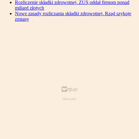
Rozliczenie składki zdrowotnej. ZUS oddał firmom ponad
miliard złotych
Nowe zasady rozliczania składki zdrowotnej. Rząd szykuje
zmiany