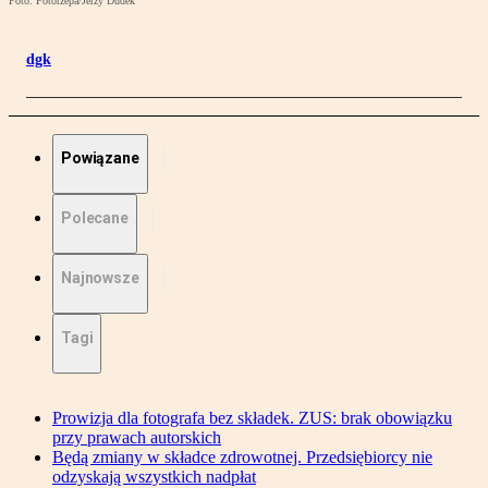
Foto: Fotorzepa/Jerzy Dudek
dgk
Powiązane
Polecane
Najnowsze
Tagi
Prowizja dla fotografa bez składek. ZUS: brak obowiązku
przy prawach autorskich
Będą zmiany w składce zdrowotnej. Przedsiębiorcy nie
odzyskają wszystkich nadpłat