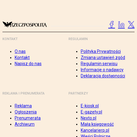
KONTAKT
REGULAMIN
O nas
Polityka Prywatności
Kontakt
Zmiana ustawień zgód
Napisz do nas
Regulamin serwisu
Informacje o nadawcy
Deklaracja dostępności
REKLAMA I PRENUMERATA
PARTNERZY
Reklama
E-kiosk.pl
Ogłoszenia
E-gazety.pl
Prenumerata
Nexto.pl
Archiwum
Mała księgowość
Kancelarierp.pl
Wieści Rolnicze