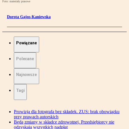
Foto: materiały prasowe
Dorota Gajos-Kaniewska
Powiązane
Polecane
Najnowsze
Tagi
Prowizja dla fotografa bez składek. ZUS: brak obowiązku
przy prawach autorskich
Będą zmiany w składce zdrowotnej. Przedsiębiorcy nie
odzyskają wszystkich nadpłat