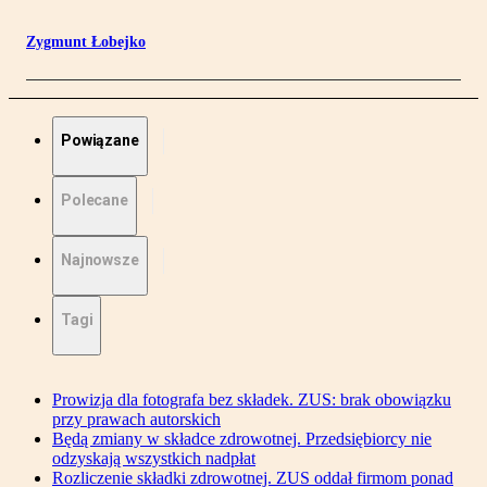
Zygmunt Łobejko
Powiązane
Polecane
Najnowsze
Tagi
Prowizja dla fotografa bez składek. ZUS: brak obowiązku
przy prawach autorskich
Będą zmiany w składce zdrowotnej. Przedsiębiorcy nie
odzyskają wszystkich nadpłat
Rozliczenie składki zdrowotnej. ZUS oddał firmom ponad