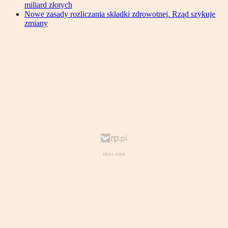
miliard złotych
Nowe zasady rozliczania składki zdrowotnej. Rząd szykuje
zmiany