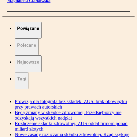
Magdalena Ciałkowska
Powiązane
Polecane
Najnowsze
Tagi
Prowizja dla fotografa bez składek. ZUS: brak obowiązku
przy prawach autorskich
Będą zmiany w składce zdrowotnej. Przedsiębiorcy nie
odzyskają wszystkich nadpłat
Rozliczenie składki zdrowotnej. ZUS oddał firmom ponad
miliard złotych
Nowe zasady rozliczania składki zdrowotnej. Rząd szykuje