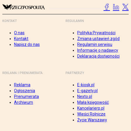
KONTAKT
REGULAMIN
O nas
Polityka Prywatności
Kontakt
Zmiana ustawień zgód
Napisz do nas
Regulamin serwisu
Informacje o nadawcy
Deklaracja dostępności
REKLAMA I PRENUMERATA
PARTNERZY
Reklama
E-kiosk.pl
Ogłoszenia
E-gazety.pl
Prenumerata
Nexto.pl
Archiwum
Mała księgowość
Kancelarierp.pl
Wieści Rolnicze
Życie Warszawy