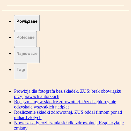
Powiązane
Polecane
Najnowsze
Tagi
Prowizja dla fotografa bez składek. ZUS: brak obowiązku
przy prawach autorskich
Będą zmiany w składce zdrowotnej. Przedsiębiorcy nie
odzyskają wszystkich nadpłat
Rozliczenie składki zdrowotnej. ZUS oddał firmom ponad
miliard złotych
Nowe zasady rozliczania składki zdrowotnej. Rząd szykuje
zmiany