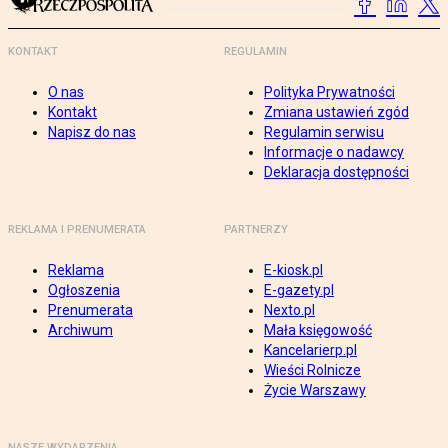
KONTAKT
REGULAMIN
O nas
Polityka Prywatności
Kontakt
Zmiana ustawień zgód
Napisz do nas
Regulamin serwisu
Informacje o nadawcy
Deklaracja dostępności
REKLAMA I PRENUMERATA
PARTNERZY
Reklama
E-kiosk.pl
Ogłoszenia
E-gazety.pl
Prenumerata
Nexto.pl
Archiwum
Mała księgowość
Kancelarierp.pl
Wieści Rolnicze
Życie Warszawy
NASZE WYDARZENIA