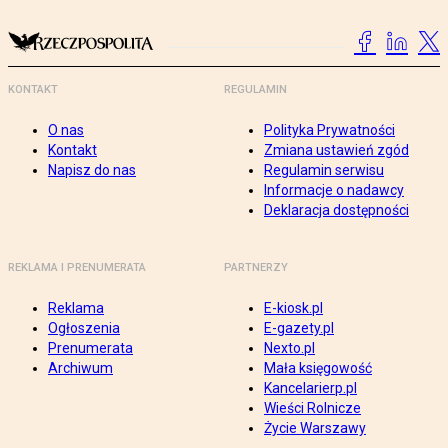
KONTAKT
REGULAMIN
O nas
Polityka Prywatności
Kontakt
Zmiana ustawień zgód
Napisz do nas
Regulamin serwisu
Informacje o nadawcy
Deklaracja dostępności
REKLAMA I PRENUMERATA
PARTNERZY
Reklama
E-kiosk.pl
Ogłoszenia
E-gazety.pl
Prenumerata
Nexto.pl
Archiwum
Mała księgowość
Kancelarierp.pl
Wieści Rolnicze
Życie Warszawy