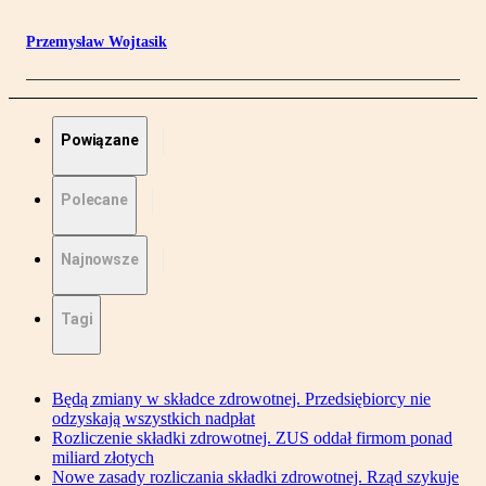
Przemysław Wojtasik
Powiązane
Polecane
Najnowsze
Tagi
Będą zmiany w składce zdrowotnej. Przedsiębiorcy nie
odzyskają wszystkich nadpłat
Rozliczenie składki zdrowotnej. ZUS oddał firmom ponad
miliard złotych
Nowe zasady rozliczania składki zdrowotnej. Rząd szykuje