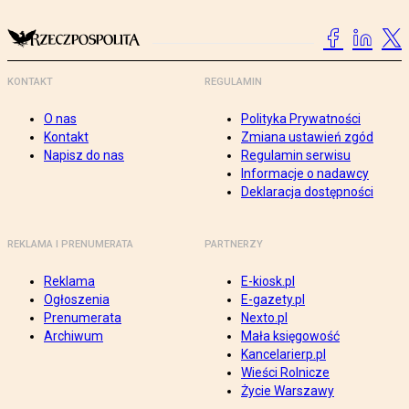
KONTAKT
REGULAMIN
O nas
Polityka Prywatności
Kontakt
Zmiana ustawień zgód
Napisz do nas
Regulamin serwisu
Informacje o nadawcy
Deklaracja dostępności
REKLAMA I PRENUMERATA
PARTNERZY
Reklama
E-kiosk.pl
Ogłoszenia
E-gazety.pl
Prenumerata
Nexto.pl
Archiwum
Mała księgowość
Kancelarierp.pl
Wieści Rolnicze
Życie Warszawy