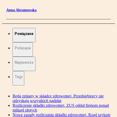
Anna Abramowska
Powiązane
Polecane
Najnowsze
Tagi
Będą zmiany w składce zdrowotnej. Przedsiębiorcy nie
odzyskają wszystkich nadpłat
Rozliczenie składki zdrowotnej. ZUS oddał firmom ponad
miliard złotych
Nowe zasady rozliczania składki zdrowotnej. Rząd szykuje