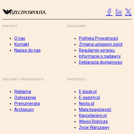
KONTAKT
REGULAMIN
O nas
Polityka Prywatności
Kontakt
Zmiana ustawień zgód
Napisz do nas
Regulamin serwisu
Informacje o nadawcy
Deklaracja dostępności
REKLAMA I PRENUMERATA
PARTNERZY
Reklama
E-kiosk.pl
Ogłoszenia
E-gazety.pl
Prenumerata
Nexto.pl
Archiwum
Mała księgowość
Kancelarierp.pl
Wieści Rolnicze
Życie Warszawy