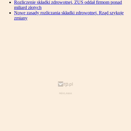
Rozliczenie składki zdrowotnej. ZUS oddał firmom ponad
miliard złotych
Nowe zasady rozliczania składki zdrowotnej. Rząd szykuje
zmiany