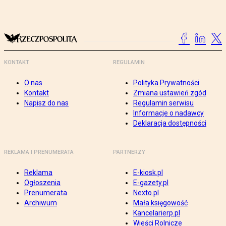
KONTAKT
REGULAMIN
O nas
Polityka Prywatności
Kontakt
Zmiana ustawień zgód
Napisz do nas
Regulamin serwisu
Informacje o nadawcy
Deklaracja dostępności
REKLAMA I PRENUMERATA
PARTNERZY
Reklama
E-kiosk.pl
Ogłoszenia
E-gazety.pl
Prenumerata
Nexto.pl
Archiwum
Mała księgowość
Kancelarierp.pl
Wieści Rolnicze