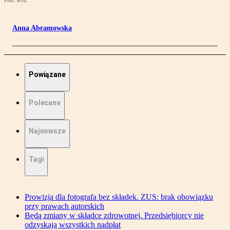
Foto: ROL
Anna Abramowska
Powiązane
Polecane
Najnowsze
Tagi
Prowizja dla fotografa bez składek. ZUS: brak obowiązku
przy prawach autorskich
Będą zmiany w składce zdrowotnej. Przedsiębiorcy nie
odzyskają wszystkich nadpłat