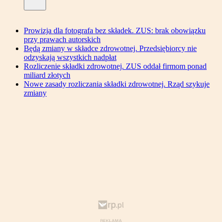
Prowizja dla fotografa bez składek. ZUS: brak obowiązku
przy prawach autorskich
Będą zmiany w składce zdrowotnej. Przedsiębiorcy nie
odzyskają wszystkich nadpłat
Rozliczenie składki zdrowotnej. ZUS oddał firmom ponad
miliard złotych
Nowe zasady rozliczania składki zdrowotnej. Rząd szykuje
zmiany