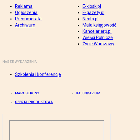
Reklama
E-kiosk.pl
Ogłoszenia
E-gazety.pl
Prenumerata
Nexto.pl
Archiwum
Mała księgowość
Kancelarierp.pl
Wieści Rolnicze
Życie Warszawy
NASZE WYDARZENIA
Szkolenia i konferencje
MAPA STRONY
KALENDARIUM
OFERTA PRODUKTOWA