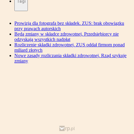
Tagi
Prowizja dla fotografa bez składek. ZUS: brak obowiązku
przy prawach autorskich
Będą zmiany w składce zdrowotnej. Przedsiębiorcy nie
odzyskają wszystkich nadpłat
Rozliczenie składki zdrowotnej. ZUS oddał firmom ponad
miliard złotych
Nowe zasady rozliczania składki zdrowotnej. Rząd szykuje
zmiany