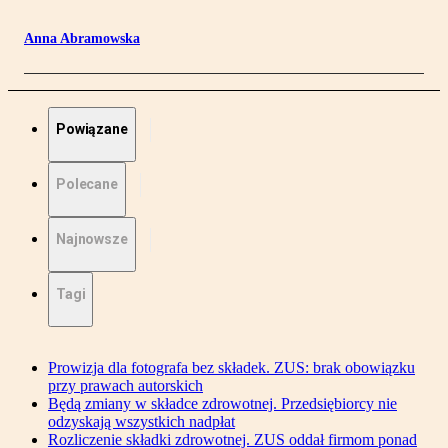
Anna Abramowska
Powiązane
Polecane
Najnowsze
Tagi
Prowizja dla fotografa bez składek. ZUS: brak obowiązku
przy prawach autorskich
Będą zmiany w składce zdrowotnej. Przedsiębiorcy nie
odzyskają wszystkich nadpłat
Rozliczenie składki zdrowotnej. ZUS oddał firmom ponad