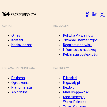
KONTAKT
REGULAMIN
O nas
Polityka Prywatności
Kontakt
Zmiana ustawień zgód
Napisz do nas
Regulamin serwisu
Informacje o nadawcy
Deklaracja dostępności
REKLAMA I PRENUMERATA
PARTNERZY
Reklama
E-kiosk.pl
Ogłoszenia
E-gazety.pl
Prenumerata
Nexto.pl
Archiwum
Mała księgowość
Kancelarierp.pl
Wieści Rolnicze
Życie Warszawy