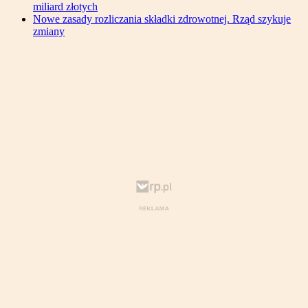
miliard złotych
Nowe zasady rozliczania składki zdrowotnej. Rząd szykuje
zmiany