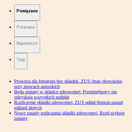
Powiązane
Polecane
Najnowsze
Tagi
Prowizja dla fotografa bez składek. ZUS: brak obowiązku
przy prawach autorskich
Będą zmiany w składce zdrowotnej. Przedsiębiorcy nie
odzyskają wszystkich nadpłat
Rozliczenie składki zdrowotnej. ZUS oddał firmom ponad
miliard złotych
Nowe zasady rozliczania składki zdrowotnej. Rząd szykuje
zmiany