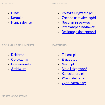
KONTAKT
REGULAMIN
O nas
Polityka Prywatności
Kontakt
Zmiana ustawień zgód
Napisz do nas
Regulamin serwisu
Informacje o nadawcy
Deklaracja dostępności
REKLAMA I PRENUMERATA
PARTNERZY
Reklama
E-kiosk.pl
Ogłoszenia
E-gazety.pl
Prenumerata
Nexto.pl
Archiwum
Mała księgowość
Kancelarierp.pl
Wieści Rolnicze
Życie Warszawy
NASZE WYDARZENIA