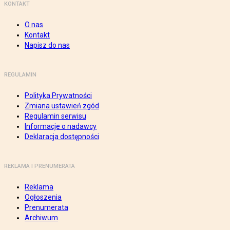
KONTAKT
O nas
Kontakt
Napisz do nas
REGULAMIN
Polityka Prywatności
Zmiana ustawień zgód
Regulamin serwisu
Informacje o nadawcy
Deklaracja dostępności
REKLAMA I PRENUMERATA
Reklama
Ogłoszenia
Prenumerata
Archiwum