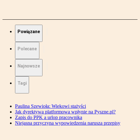
Powiązane
Polecane
Najnowsze
Tagi
Paulina Szewioła: Wiekowi stażyści
Jak dyrektywa platformowa wpłynie na Pyszne.pl?
Zapis do PPK a urlop pracownika
Niejasna przyczyna wypowiedzenia narusza przepisy