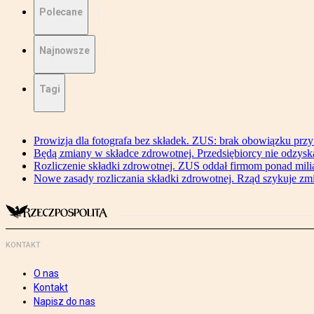
Polecane
Najnowsze
Tagi
Prowizja dla fotografa bez składek. ZUS: brak obowiązku przy
Będą zmiany w składce zdrowotnej. Przedsiębiorcy nie odzyska
Rozliczenie składki zdrowotnej. ZUS oddał firmom ponad mili
Nowe zasady rozliczania składki zdrowotnej. Rząd szykuje zm
KONTAKT
O nas
Kontakt
Napisz do nas