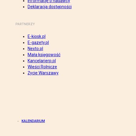
Informacje o nadawcy
Deklaracja dostępności
PARTNERZY
E-kiosk.pl
E-gazety.pl
Nexto.pl
Mała księgowość
Kancelarierp.pl
Wieści Rolnicze
Życie Warszawy
KALENDARIUM