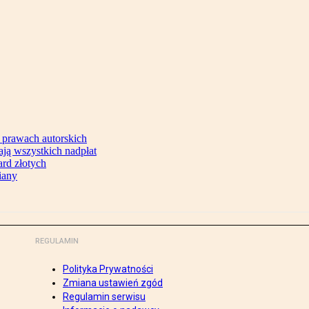
 prawach autorskich
ją wszystkich nadpłat
ard złotych
iany
REGULAMIN
Polityka Prywatności
Zmiana ustawień zgód
Regulamin serwisu