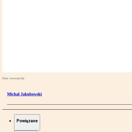
Foto: www.sxc.hu
Michał Jakubowski
Powiązane