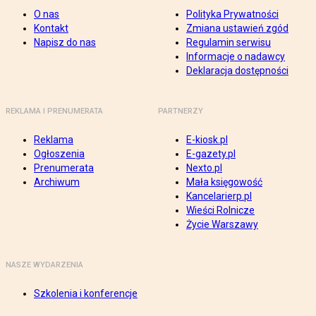
O nas
Polityka Prywatności
Kontakt
Zmiana ustawień zgód
Napisz do nas
Regulamin serwisu
Informacje o nadawcy
Deklaracja dostępności
REKLAMA I PRENUMERATA
PARTNERZY
Reklama
E-kiosk.pl
Ogłoszenia
E-gazety.pl
Prenumerata
Nexto.pl
Archiwum
Mała księgowość
Kancelarierp.pl
Wieści Rolnicze
Życie Warszawy
NASZE WYDARZENIA
Szkolenia i konferencje