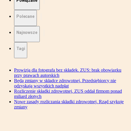
Powiązane
Polecane
Najnowsze
Tagi
Prowizja dla fotografa bez składek. ZUS: brak obowiązku
przy prawach autorskich
Będą zmiany w składce zdrowotnej. Przedsiębiorcy nie
odzyskają wszystkich nadpłat
Rozliczenie składki zdrowotnej. ZUS oddał firmom ponad
miliard złotych
Nowe zasady rozliczania składki zdrowotnej. Rząd szykuje
zmiany