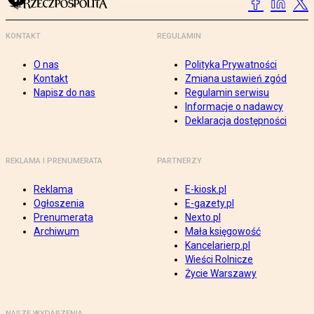
KONTAKT
REGULAMIN
O nas
Polityka Prywatności
Kontakt
Zmiana ustawień zgód
Napisz do nas
Regulamin serwisu
Informacje o nadawcy
Deklaracja dostępności
REKLAMA I PRENUMERATA
PARTNERZY
Reklama
E-kiosk.pl
Ogłoszenia
E-gazety.pl
Prenumerata
Nexto.pl
Archiwum
Mała księgowość
Kancelarierp.pl
Wieści Rolnicze
Życie Warszawy
NASZE WYDARZENIA