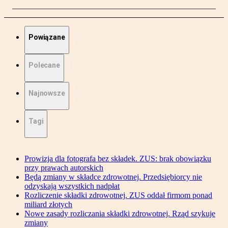
Powiązane
Polecane
Najnowsze
Tagi
Prowizja dla fotografa bez składek. ZUS: brak obowiązku
przy prawach autorskich
Będą zmiany w składce zdrowotnej. Przedsiębiorcy nie
odzyskają wszystkich nadpłat
Rozliczenie składki zdrowotnej. ZUS oddał firmom ponad
miliard złotych
Nowe zasady rozliczania składki zdrowotnej. Rząd szykuje
zmiany