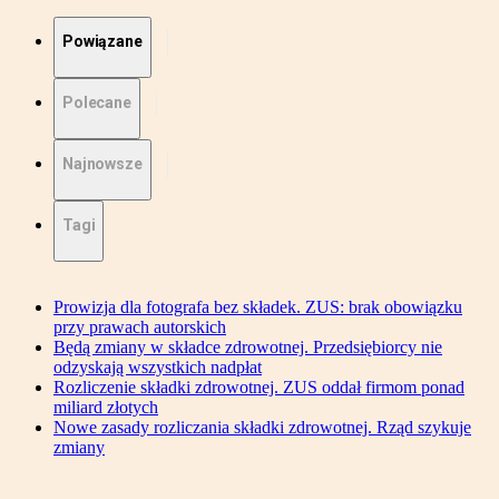
Powiązane
Polecane
Najnowsze
Tagi
Prowizja dla fotografa bez składek. ZUS: brak obowiązku
przy prawach autorskich
Będą zmiany w składce zdrowotnej. Przedsiębiorcy nie
odzyskają wszystkich nadpłat
Rozliczenie składki zdrowotnej. ZUS oddał firmom ponad
miliard złotych
Nowe zasady rozliczania składki zdrowotnej. Rząd szykuje
zmiany