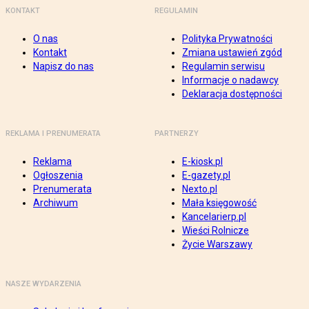
KONTAKT
REGULAMIN
O nas
Polityka Prywatności
Kontakt
Zmiana ustawień zgód
Napisz do nas
Regulamin serwisu
Informacje o nadawcy
Deklaracja dostępności
REKLAMA I PRENUMERATA
PARTNERZY
Reklama
E-kiosk.pl
Ogłoszenia
E-gazety.pl
Prenumerata
Nexto.pl
Archiwum
Mała księgowość
Kancelarierp.pl
Wieści Rolnicze
Życie Warszawy
NASZE WYDARZENIA