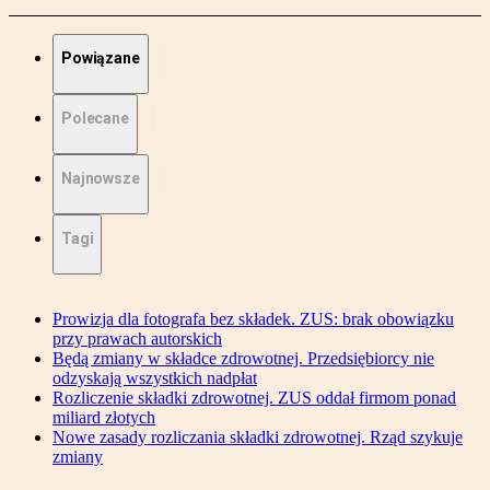
Powiązane
Polecane
Najnowsze
Tagi
Prowizja dla fotografa bez składek. ZUS: brak obowiązku
przy prawach autorskich
Będą zmiany w składce zdrowotnej. Przedsiębiorcy nie
odzyskają wszystkich nadpłat
Rozliczenie składki zdrowotnej. ZUS oddał firmom ponad
miliard złotych
Nowe zasady rozliczania składki zdrowotnej. Rząd szykuje
zmiany