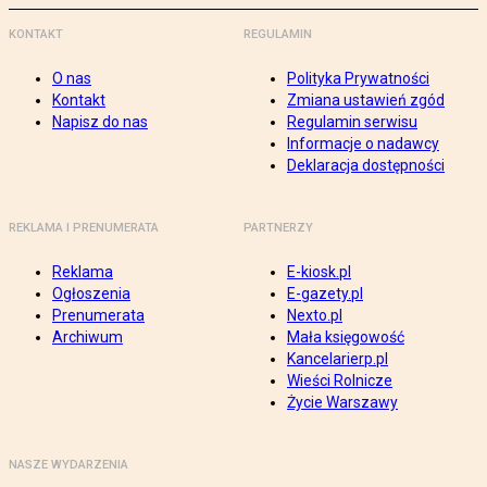
KONTAKT
REGULAMIN
O nas
Polityka Prywatności
Kontakt
Zmiana ustawień zgód
Napisz do nas
Regulamin serwisu
Informacje o nadawcy
Deklaracja dostępności
REKLAMA I PRENUMERATA
PARTNERZY
Reklama
E-kiosk.pl
Ogłoszenia
E-gazety.pl
Prenumerata
Nexto.pl
Archiwum
Mała księgowość
Kancelarierp.pl
Wieści Rolnicze
Życie Warszawy
NASZE WYDARZENIA