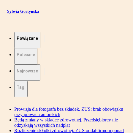
Sylwia Gortyńska
Powiązane
Polecane
Najnowsze
Tagi
Prowizja dla fotografa bez składek. ZUS: brak obowiązku
przy prawach autorskich
Będą zmiany w składce zdrowotnej. Przedsiębiorcy nie
odzyskają wszystkich nadpłat
Rozliczenie składki zdrowotnej. ZUS oddał firmom ponad