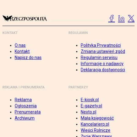
KONTAKT
REGULAMIN
O nas
Polityka Prywatności
Kontakt
Zmiana ustawień zgód
Napisz do nas
Regulamin serwisu
Informacje o nadawcy
Deklaracja dostępności
REKLAMA I PRENUMERATA
PARTNERZY
Reklama
E-kiosk.pl
Ogłoszenia
E-gazety.pl
Prenumerata
Nexto.pl
Archiwum
Mała księgowość
Kancelarierp.pl
Wieści Rolnicze
Życie Warszawy