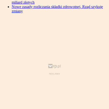
miliard złotych
Nowe zasady rozliczania składki zdrowotnej. Rząd szykuje
zmiany