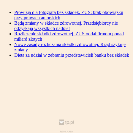
Prowizja dla fotografa bez składek. ZUS: brak obowiązku
przy prawach autorskich
Będą zmiany w składce zdrowotnej. Przedsiębiorcy nie
odzyskają wszystkich nadpłat
Rozliczenie składki zdrowotnej. ZUS oddał firmom ponad
miliard złotych
Nowe zasady rozliczania składki zdrowotnej. Rząd szykuje
zmiany
Dieta za udział w zebraniu przedstawicieli banku bez składek