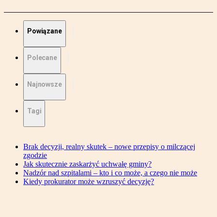
Powiązane
Polecane
Najnowsze
Tagi
Brak decyzji, realny skutek – nowe przepisy o milczącej
zgodzie
Jak skutecznie zaskarżyć uchwałę gminy?
Nadzór nad szpitalami – kto i co może, a czego nie może
Kiedy prokurator może wzruszyć decyzję?