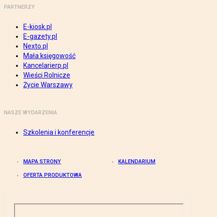
PARTNERZY
E-kiosk.pl
E-gazety.pl
Nexto.pl
Mała księgowość
Kancelarierp.pl
Wieści Rolnicze
Życie Warszawy
NASZE WYDARZENIA
Szkolenia i konferencje
MAPA STRONY
KALENDARIUM
OFERTA PRODUKTOWA