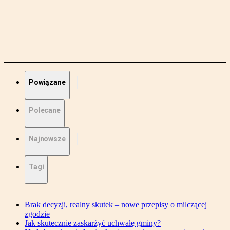
Powiązane
Polecane
Najnowsze
Tagi
Brak decyzji, realny skutek – nowe przepisy o milczącej
zgodzie
Jak skutecznie zaskarżyć uchwałę gminy?