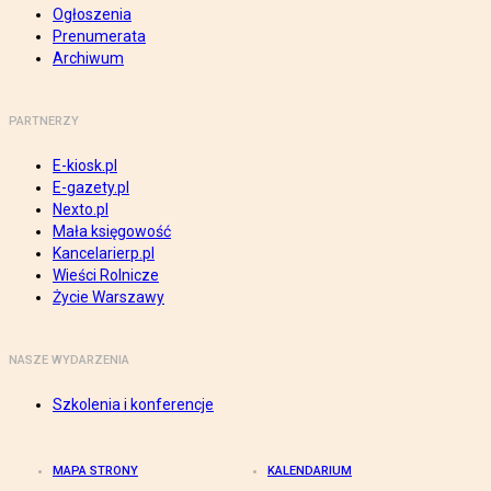
Ogłoszenia
Prenumerata
Archiwum
PARTNERZY
E-kiosk.pl
E-gazety.pl
Nexto.pl
Mała księgowość
Kancelarierp.pl
Wieści Rolnicze
Życie Warszawy
NASZE WYDARZENIA
Szkolenia i konferencje
MAPA STRONY
KALENDARIUM