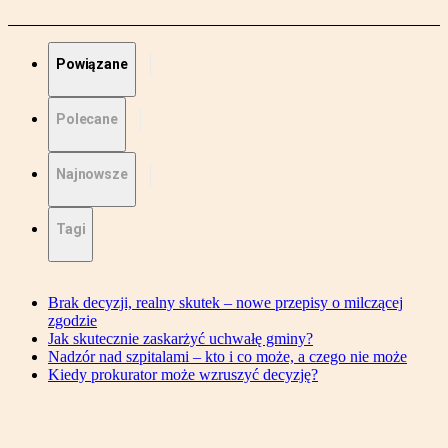
Powiązane
Polecane
Najnowsze
Tagi
Brak decyzji, realny skutek – nowe przepisy o milczącej
zgodzie
Jak skutecznie zaskarżyć uchwałę gminy?
Nadzór nad szpitalami – kto i co może, a czego nie może
Kiedy prokurator może wzruszyć decyzję?