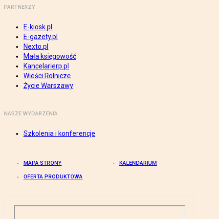
PARTNERZY
E-kiosk.pl
E-gazety.pl
Nexto.pl
Mała księgowość
Kancelarierp.pl
Wieści Rolnicze
Życie Warszawy
NASZE WYDARZENIA
Szkolenia i konferencje
MAPA STRONY
KALENDARIUM
OFERTA PRODUKTOWA