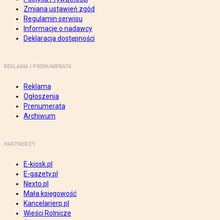
Zmiana ustawień zgód
Regulamin serwisu
Informacje o nadawcy
Deklaracja dostępności
REKLAMA I PRENUMERATA
Reklama
Ogłoszenia
Prenumerata
Archiwum
PARTNERZY
E-kiosk.pl
E-gazety.pl
Nexto.pl
Mała księgowość
Kancelarierp.pl
Wieści Rolnicze