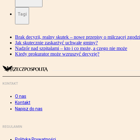
Tagi
Brak decyzji, realny skutek – nowe przepisy o milczącej zgodz
Jak skutecznie zaskarżyć uchwałę gminy?
Nadzór nad szpitalami – kto i co może, a czego nie może
Kiedy prokurator może wzruszyć decyzję?
KONTAKT
O nas
Kontakt
Napisz do nas
REGULAMIN
Polityka Prywatności