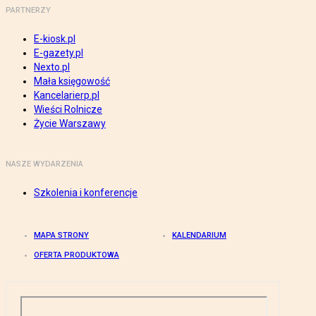
PARTNERZY
E-kiosk.pl
E-gazety.pl
Nexto.pl
Mała księgowość
Kancelarierp.pl
Wieści Rolnicze
Życie Warszawy
NASZE WYDARZENIA
Szkolenia i konferencje
MAPA STRONY
KALENDARIUM
OFERTA PRODUKTOWA