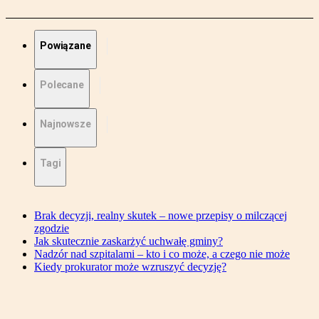
Powiązane
Polecane
Najnowsze
Tagi
Brak decyzji, realny skutek – nowe przepisy o milczącej
zgodzie
Jak skutecznie zaskarżyć uchwałę gminy?
Nadzór nad szpitalami – kto i co może, a czego nie może
Kiedy prokurator może wzruszyć decyzję?