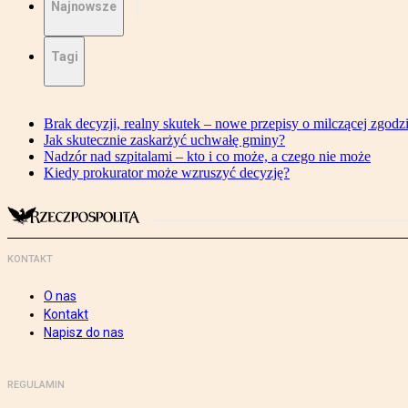
Najnowsze
Tagi
Brak decyzji, realny skutek – nowe przepisy o milczącej zgodz
Jak skutecznie zaskarżyć uchwałę gminy?
Nadzór nad szpitalami – kto i co może, a czego nie może
Kiedy prokurator może wzruszyć decyzję?
KONTAKT
O nas
Kontakt
Napisz do nas
REGULAMIN