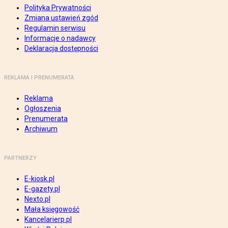
Polityka Prywatności
Zmiana ustawień zgód
Regulamin serwisu
Informacje o nadawcy
Deklaracja dostępności
REKLAMA I PRENUMERATA
Reklama
Ogłoszenia
Prenumerata
Archiwum
PARTNERZY
E-kiosk.pl
E-gazety.pl
Nexto.pl
Mała księgowość
Kancelarierp.pl