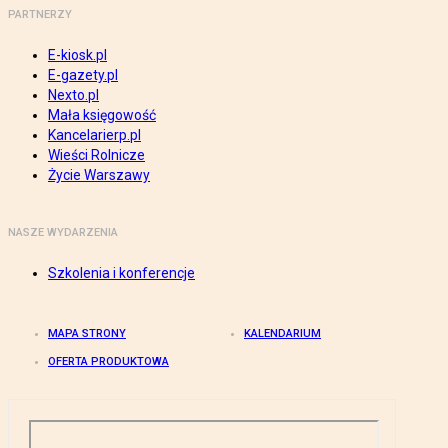
PARTNERZY
E-kiosk.pl
E-gazety.pl
Nexto.pl
Mała księgowość
Kancelarierp.pl
Wieści Rolnicze
Życie Warszawy
NASZE WYDARZENIA
Szkolenia i konferencje
MAPA STRONY
KALENDARIUM
OFERTA PRODUKTOWA