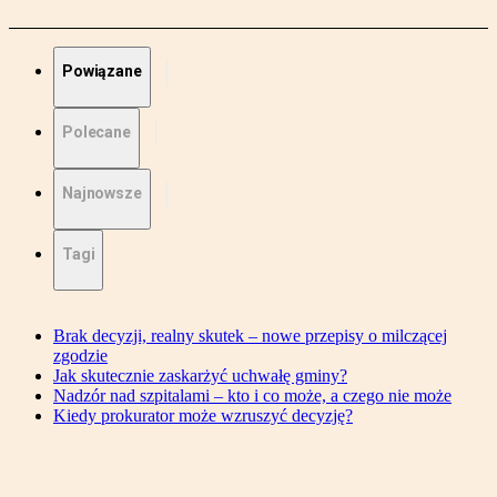
Powiązane
Polecane
Najnowsze
Tagi
Brak decyzji, realny skutek – nowe przepisy o milczącej
zgodzie
Jak skutecznie zaskarżyć uchwałę gminy?
Nadzór nad szpitalami – kto i co może, a czego nie może
Kiedy prokurator może wzruszyć decyzję?