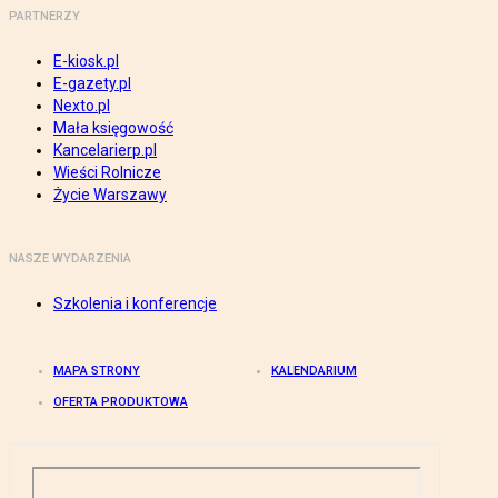
PARTNERZY
E-kiosk.pl
E-gazety.pl
Nexto.pl
Mała księgowość
Kancelarierp.pl
Wieści Rolnicze
Życie Warszawy
NASZE WYDARZENIA
Szkolenia i konferencje
MAPA STRONY
KALENDARIUM
OFERTA PRODUKTOWA