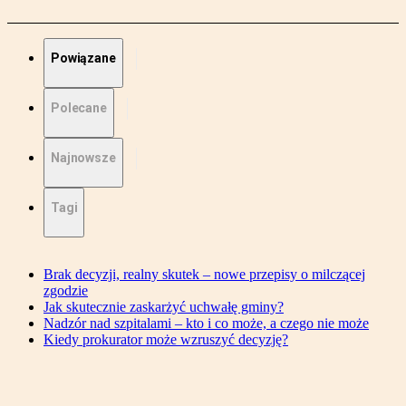
Powiązane
Polecane
Najnowsze
Tagi
Brak decyzji, realny skutek – nowe przepisy o milczącej
zgodzie
Jak skutecznie zaskarżyć uchwałę gminy?
Nadzór nad szpitalami – kto i co może, a czego nie może
Kiedy prokurator może wzruszyć decyzję?