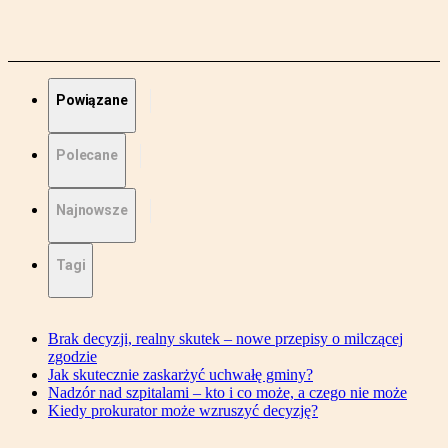
Powiązane
Polecane
Najnowsze
Tagi
Brak decyzji, realny skutek – nowe przepisy o milczącej
zgodzie
Jak skutecznie zaskarżyć uchwałę gminy?
Nadzór nad szpitalami – kto i co może, a czego nie może
Kiedy prokurator może wzruszyć decyzję?