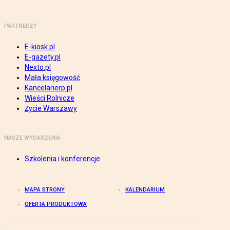
PARTNERZY
E-kiosk.pl
E-gazety.pl
Nexto.pl
Mała księgowość
Kancelarierp.pl
Wieści Rolnicze
Życie Warszawy
NASZE WYDARZENIA
Szkolenia i konferencje
MAPA STRONY
KALENDARIUM
OFERTA PRODUKTOWA