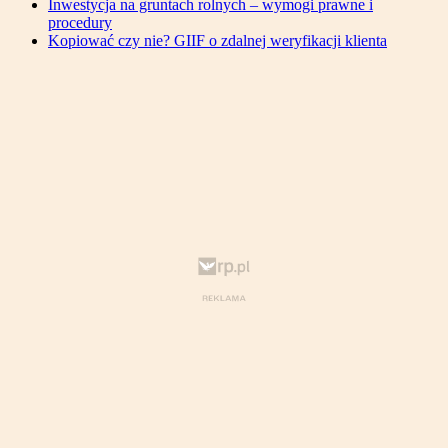
Inwestycja na gruntach rolnych – wymogi prawne i
procedury
Kopiować czy nie? GIIF o zdalnej weryfikacji klienta