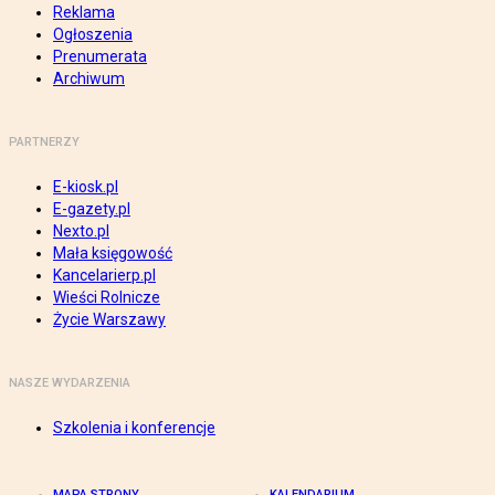
Reklama
Ogłoszenia
Prenumerata
Archiwum
PARTNERZY
E-kiosk.pl
E-gazety.pl
Nexto.pl
Mała księgowość
Kancelarierp.pl
Wieści Rolnicze
Życie Warszawy
NASZE WYDARZENIA
Szkolenia i konferencje
MAPA STRONY
KALENDARIUM