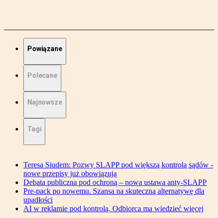
Powiązane
Polecane
Najnowsze
Tagi
Teresa Siudem: Pozwy SLAPP pod większą kontrolą sądów -
nowe przepisy już obowiązują
Debata publiczna pod ochroną – nowa ustawa anty-SLAPP
Pre-pack po nowemu. Szansa na skuteczną alternatywę dla
upadłości
AI w reklamie pod kontrolą. Odbiorca ma wiedzieć więcej