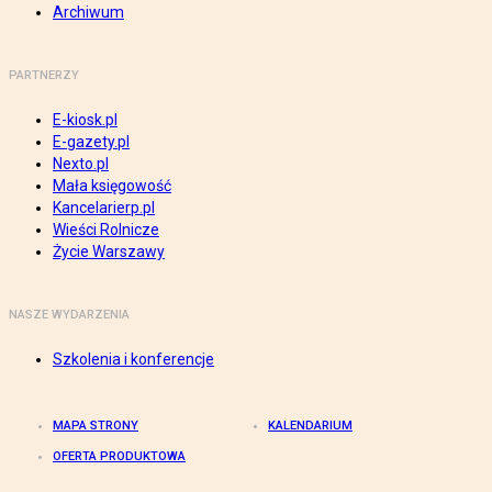
Archiwum
PARTNERZY
E-kiosk.pl
E-gazety.pl
Nexto.pl
Mała księgowość
Kancelarierp.pl
Wieści Rolnicze
Życie Warszawy
NASZE WYDARZENIA
Szkolenia i konferencje
MAPA STRONY
KALENDARIUM
OFERTA PRODUKTOWA