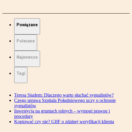
Powiązane
Polecane
Najnowsze
Tagi
Teresa Siudem: Dlaczego warto słuchać sygnalistów?
Czego sprawa Szpitala Południowego uczy o ochronie
sygnalistów
Inwestycja na gruntach rolnych – wymogi prawne i
procedury
Kopiować czy nie? GIIF o zdalnej weryfikacji klienta