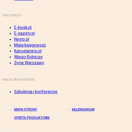
PARTNERZY
E-kiosk.pl
E-gazety.pl
Nexto.pl
Mała księgowość
Kancelarierp.pl
Wieści Rolnicze
Życie Warszawy
NASZE WYDARZENIA
Szkolenia i konferencje
MAPA STRONY
KALENDARIUM
OFERTA PRODUKTOWA