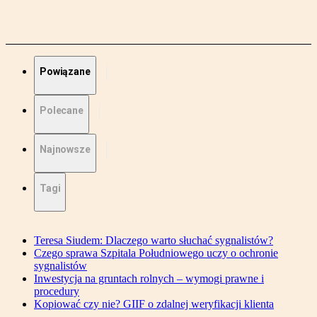
Powiązane
Polecane
Najnowsze
Tagi
Teresa Siudem: Dlaczego warto słuchać sygnalistów?
Czego sprawa Szpitala Południowego uczy o ochronie
sygnalistów
Inwestycja na gruntach rolnych – wymogi prawne i
procedury
Kopiować czy nie? GIIF o zdalnej weryfikacji klienta