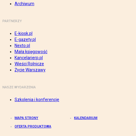
Archiwum
PARTNERZY
E-kiosk.pl
E-gazety.pl
Nexto.pl
Mała księgowość
Kancelarierp.pl
Wieści Rolnicze
Życie Warszawy
NASZE WYDARZENIA
Szkolenia i konferencje
MAPA STRONY
KALENDARIUM
OFERTA PRODUKTOWA