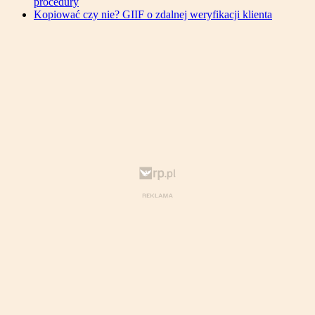
procedury
Kopiować czy nie? GIIF o zdalnej weryfikacji klienta