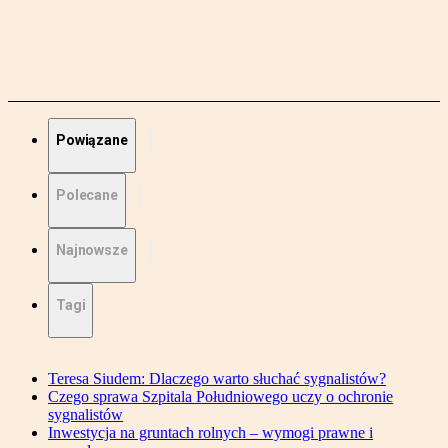
Powiązane
Polecane
Najnowsze
Tagi
Teresa Siudem: Dlaczego warto słuchać sygnalistów?
Czego sprawa Szpitala Południowego uczy o ochronie
sygnalistów
Inwestycja na gruntach rolnych – wymogi prawne i