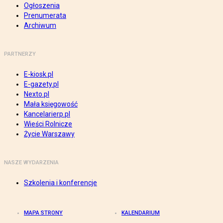
Ogłoszenia
Prenumerata
Archiwum
PARTNERZY
E-kiosk.pl
E-gazety.pl
Nexto.pl
Mała księgowość
Kancelarierp.pl
Wieści Rolnicze
Życie Warszawy
NASZE WYDARZENIA
Szkolenia i konferencje
MAPA STRONY
KALENDARIUM