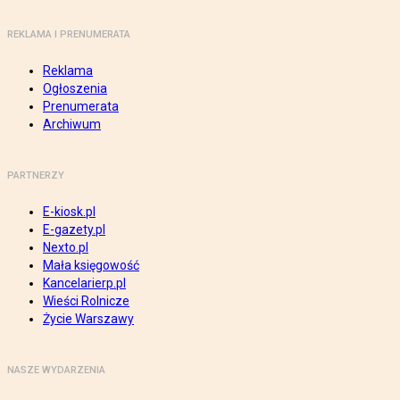
REKLAMA I PRENUMERATA
Reklama
Ogłoszenia
Prenumerata
Archiwum
PARTNERZY
E-kiosk.pl
E-gazety.pl
Nexto.pl
Mała księgowość
Kancelarierp.pl
Wieści Rolnicze
Życie Warszawy
NASZE WYDARZENIA