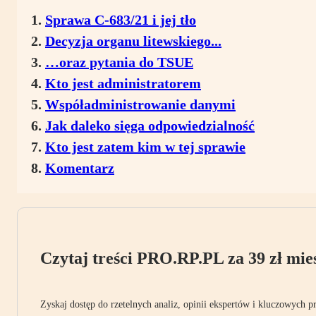
Sprawa C-683/21 i jej tło
Decyzja organu litewskiego...
…oraz pytania do TSUE
Kto jest administratorem
Współadministrowanie danymi
Jak daleko sięga odpowiedzialność
Kto jest zatem kim w tej sprawie
Komentarz
Czytaj treści PRO.RP.PL za 39 zł mies
Zyskaj dostęp do rzetelnych analiz, opinii ekspertów i kluczowych p