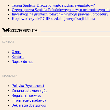
Teresa Siudem: Dlaczego warto słuchać sygnalistów?
Czego sprawa Szpitala Południowego uczy o ochronie sygnali
Inwestycja na gruntach rolnych – wymogi prawne i procedury
Kopiować czy nie? GIIF o zdalnej weryfikacji klienta
KONTAKT
O nas
Kontakt
Napisz do nas
REGULAMIN
Polityka Prywatności
Zmiana ustawień zgód
Regulamin serwisu
Informacje o nadawcy
Deklaracja dostępności