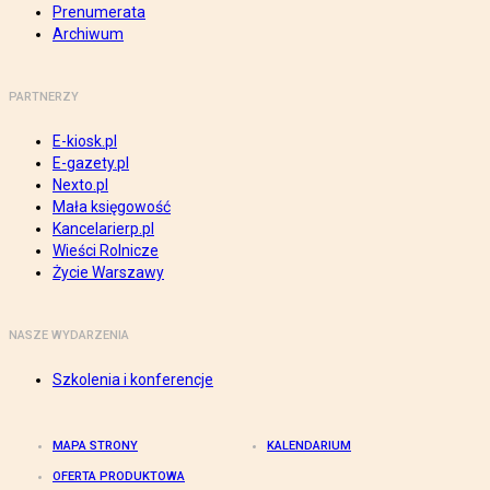
Prenumerata
Archiwum
PARTNERZY
E-kiosk.pl
E-gazety.pl
Nexto.pl
Mała księgowość
Kancelarierp.pl
Wieści Rolnicze
Życie Warszawy
NASZE WYDARZENIA
Szkolenia i konferencje
MAPA STRONY
KALENDARIUM
OFERTA PRODUKTOWA