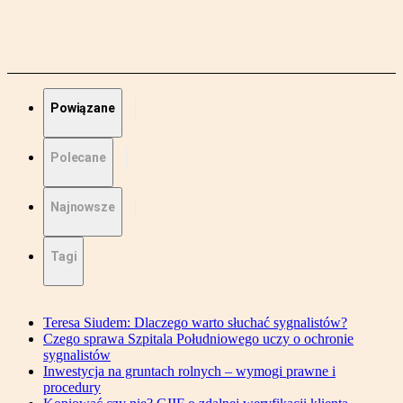
Powiązane
Polecane
Najnowsze
Tagi
Teresa Siudem: Dlaczego warto słuchać sygnalistów?
Czego sprawa Szpitala Południowego uczy o ochronie
sygnalistów
Inwestycja na gruntach rolnych – wymogi prawne i
procedury