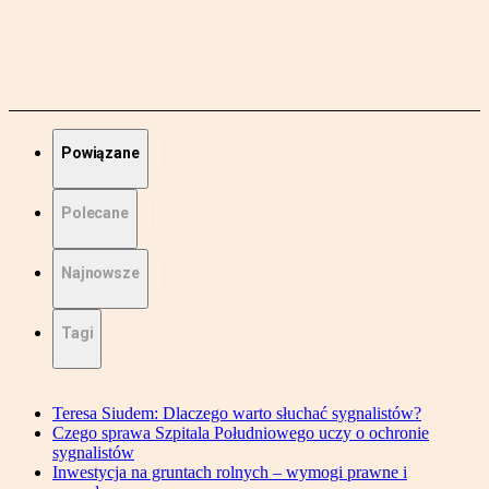
Powiązane
Polecane
Najnowsze
Tagi
Teresa Siudem: Dlaczego warto słuchać sygnalistów?
Czego sprawa Szpitala Południowego uczy o ochronie
sygnalistów
Inwestycja na gruntach rolnych – wymogi prawne i