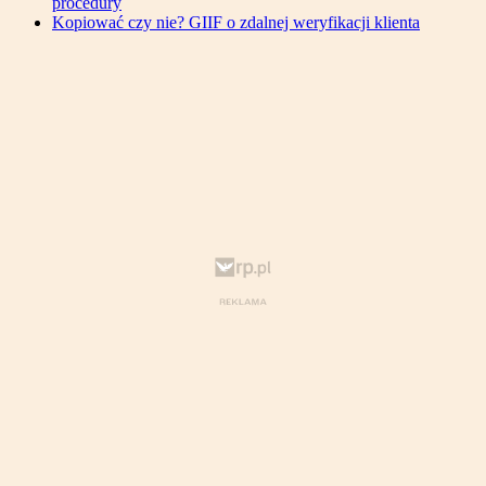
procedury
Kopiować czy nie? GIIF o zdalnej weryfikacji klienta