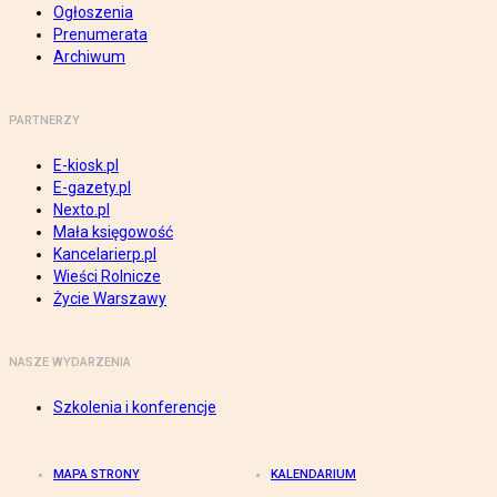
Ogłoszenia
Prenumerata
Archiwum
PARTNERZY
E-kiosk.pl
E-gazety.pl
Nexto.pl
Mała księgowość
Kancelarierp.pl
Wieści Rolnicze
Życie Warszawy
NASZE WYDARZENIA
Szkolenia i konferencje
MAPA STRONY
KALENDARIUM