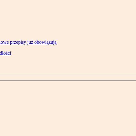
owe przepisy już obowiązują
dłości