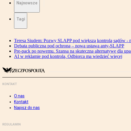
Najnowsze
Tagi
Teresa Siudem: Pozwy SLAPP pod większą kontrolą sądów - n
Debata publiczna pod ochroną – nowa ustawa anty-SLAPP
Pre-pack po nowemu. Szansa na skuteczną alternatywę dla upa
AI w reklamie pod kontrolą. Odbiorca ma wiedzieć więcej
KONTAKT
O nas
Kontakt
Napisz do nas
REGULAMIN