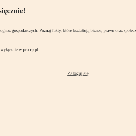
ięcznie!
rognoz gospodarczych. Poznaj fakty, które kształtują biznes, prawo oraz społec
wyłącznie w pro.rp.pl.
Zaloguj się