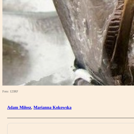
Foto: 123RF
Adam Miłosz
,
Marianna Kokowska