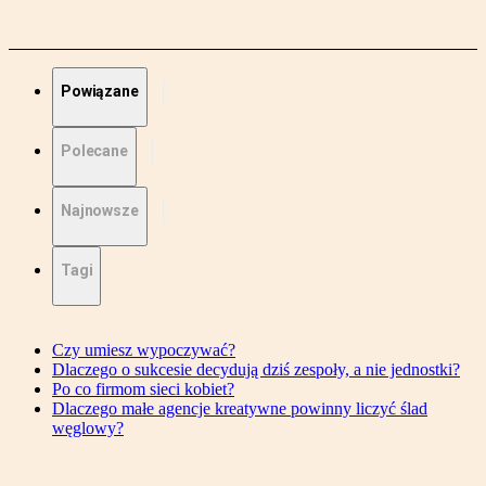
Powiązane
Polecane
Najnowsze
Tagi
Czy umiesz wypoczywać?
Dlaczego o sukcesie decydują dziś zespoły, a nie jednostki?
Po co firmom sieci kobiet?
Dlaczego małe agencje kreatywne powinny liczyć ślad
węglowy?