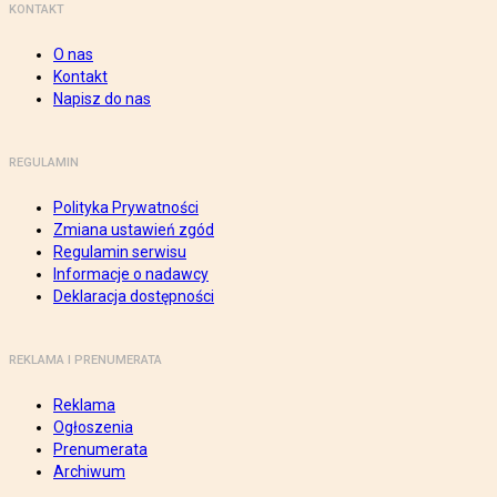
KONTAKT
O nas
Kontakt
Napisz do nas
REGULAMIN
Polityka Prywatności
Zmiana ustawień zgód
Regulamin serwisu
Informacje o nadawcy
Deklaracja dostępności
REKLAMA I PRENUMERATA
Reklama
Ogłoszenia
Prenumerata
Archiwum