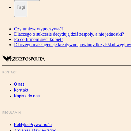
Tagi
Czy umiesz wypoczywać?
Dlaczego o sukcesie decydują dziś zespoły, a nie jednostki?
Po co firmom sieci kobiet?
Dlaczego małe agencje kreatywne powinny liczyć ślad węglo
KONTAKT
O nas
Kontakt
Napisz do nas
REGULAMIN
Polityka Prywatności
Zmiana ustawień zgód