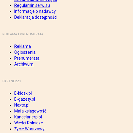
Regulamin serwisu
Informacje o nadawcy
Deklaracja dostępności
REKLAMA I PRENUMERATA
Reklama
Ogłoszenia
Prenumerata
Archiwum
PARTNERZY
E-kiosk.pl
E-gazety.pl
Nexto.pl
Mała księgowość
Kancelarierp.pl
Wieści Rolnicze
Życie Warszawy