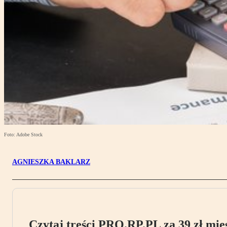
Foto: Adobe Stock
AGNIESZKA BAKLARZ
Czytaj treści PRO.RP.PL za 39 zł mies