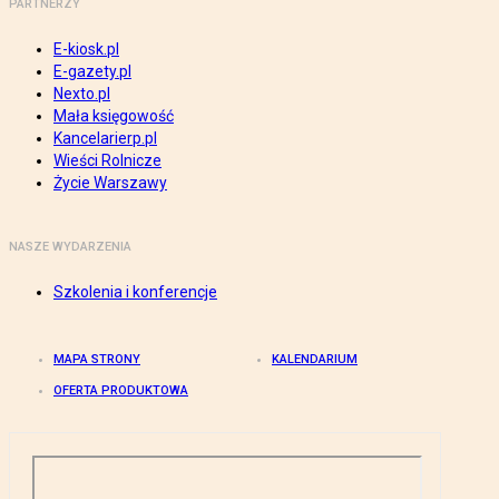
PARTNERZY
E-kiosk.pl
E-gazety.pl
Nexto.pl
Mała księgowość
Kancelarierp.pl
Wieści Rolnicze
Życie Warszawy
NASZE WYDARZENIA
Szkolenia i konferencje
MAPA STRONY
KALENDARIUM
OFERTA PRODUKTOWA