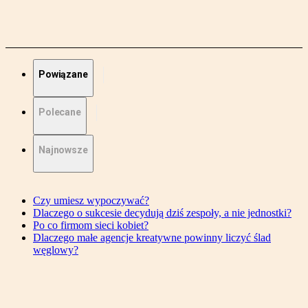
Powiązane
Polecane
Najnowsze
Czy umiesz wypoczywać?
Dlaczego o sukcesie decydują dziś zespoły, a nie jednostki?
Po co firmom sieci kobiet?
Dlaczego małe agencje kreatywne powinny liczyć ślad
węglowy?