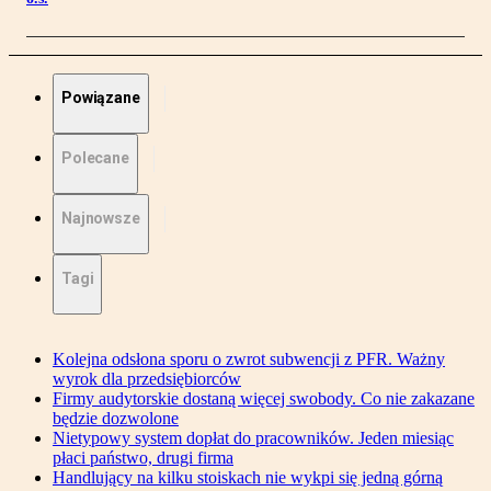
Powiązane
Polecane
Najnowsze
Tagi
Kolejna odsłona sporu o zwrot subwencji z PFR. Ważny
wyrok dla przedsiębiorców
Firmy audytorskie dostaną więcej swobody. Co nie zakazane
będzie dozwolone
Nietypowy system dopłat do pracowników. Jeden miesiąc
płaci państwo, drugi firma
Handlujący na kilku stoiskach nie wykpi się jedną górną