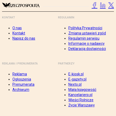
KONTAKT
REGULAMIN
O nas
Polityka Prywatności
Kontakt
Zmiana ustawień zgód
Napisz do nas
Regulamin serwisu
Informacje o nadawcy
Deklaracja dostępności
REKLAMA I PRENUMERATA
PARTNERZY
Reklama
E-kiosk.pl
Ogłoszenia
E-gazety.pl
Prenumerata
Nexto.pl
Archiwum
Mała księgowość
Kancelarierp.pl
Wieści Rolnicze
Życie Warszawy