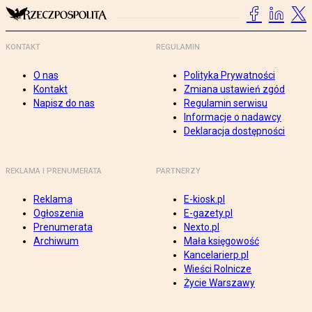
KONTAKT
REGULAMIN
O nas
Polityka Prywatności
Kontakt
Zmiana ustawień zgód
Napisz do nas
Regulamin serwisu
Informacje o nadawcy
Deklaracja dostępności
REKLAMA I PRENUMERATA
PARTNERZY
Reklama
E-kiosk.pl
Ogłoszenia
E-gazety.pl
Prenumerata
Nexto.pl
Archiwum
Mała księgowość
Kancelarierp.pl
Wieści Rolnicze
Życie Warszawy