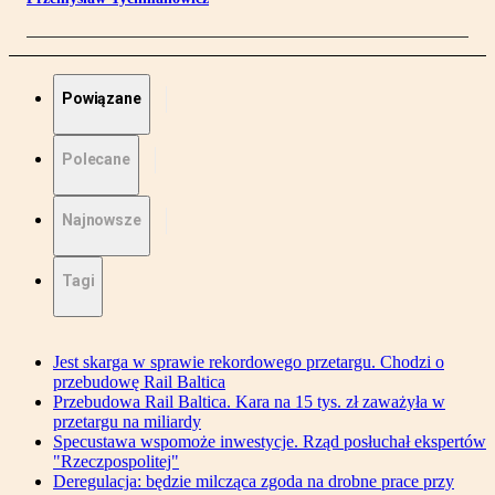
Powiązane
Polecane
Najnowsze
Tagi
Jest skarga w sprawie rekordowego przetargu. Chodzi o
przebudowę Rail Baltica
Przebudowa Rail Baltica. Kara na 15 tys. zł zaważyła w
przetargu na miliardy
Specustawa wspomoże inwestycje. Rząd posłuchał ekspertów
"Rzeczpospolitej"
Deregulacja: będzie milcząca zgoda na drobne prace przy