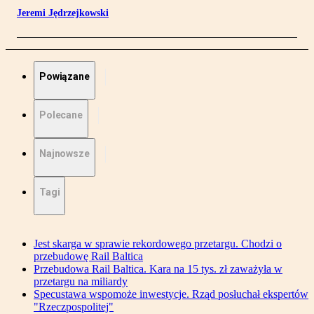
Jeremi Jędrzejkowski
Powiązane
Polecane
Najnowsze
Tagi
Jest skarga w sprawie rekordowego przetargu. Chodzi o
przebudowę Rail Baltica
Przebudowa Rail Baltica. Kara na 15 tys. zł zaważyła w
przetargu na miliardy
Specustawa wspomoże inwestycje. Rząd posłuchał ekspertów
"Rzeczpospolitej"