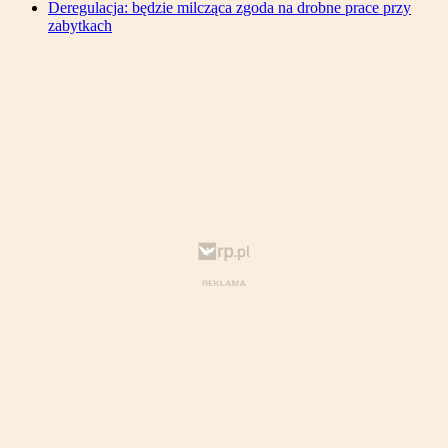
Deregulacja: będzie milcząca zgoda na drobne prace przy
zabytkach