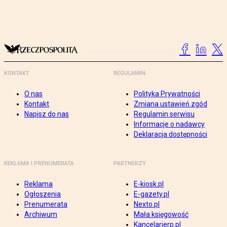
KONTAKT
REGULAMIN
O nas
Polityka Prywatności
Kontakt
Zmiana ustawień zgód
Napisz do nas
Regulamin serwisu
Informacje o nadawcy
Deklaracja dostępności
REKLAMA I PRENUMERATA
PARTNERZY
Reklama
E-kiosk.pl
Ogłoszenia
E-gazety.pl
Prenumerata
Nexto.pl
Archiwum
Mała księgowość
Kancelarierp.pl