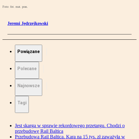
Foto: fot. mat. pras.
Jeremi Jędrzejkowski
Powiązane
Polecane
Najnowsze
Tagi
Jest skarga w sprawie rekordowego przetargu. Chodzi o
przebudowę Rail Baltica
Przebudowa Rail Baltica. Kara na 15 tys. zł zaważyła w