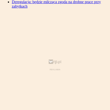
Deregulacja: będzie milcząca zgoda na drobne prace przy
zabytkach