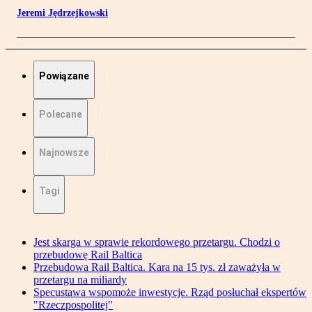
Jeremi Jędrzejkowski
Powiązane
Polecane
Najnowsze
Tagi
Jest skarga w sprawie rekordowego przetargu. Chodzi o
przebudowę Rail Baltica
Przebudowa Rail Baltica. Kara na 15 tys. zł zaważyła w
przetargu na miliardy
Specustawa wspomoże inwestycje. Rząd posłuchał ekspertów
"Rzeczpospolitej"