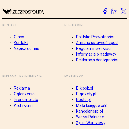
KONTAKT
REGULAMIN
O nas
Polityka Prywatności
Kontakt
Zmiana ustawień zgód
Napisz do nas
Regulamin serwisu
Informacje o nadawcy
Deklaracja dostępności
REKLAMA I PRENUMERATA
PARTNERZY
Reklama
E-kiosk.pl
Ogłoszenia
E-gazety.pl
Prenumerata
Nexto.pl
Archiwum
Mała księgowość
Kancelarierp.pl
Wieści Rolnicze
Życie Warszawy