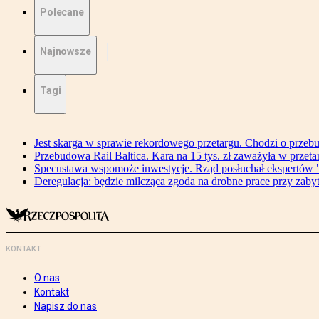
Polecane
Najnowsze
Tagi
Jest skarga w sprawie rekordowego przetargu. Chodzi o przeb
Przebudowa Rail Baltica. Kara na 15 tys. zł zaważyła w przeta
Specustawa wspomoże inwestycje. Rząd posłuchał ekspertów "
Deregulacja: będzie milcząca zgoda na drobne prace przy zaby
KONTAKT
O nas
Kontakt
Napisz do nas