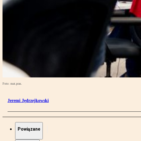
Foto: mat.pras.
Jeremi Jędrzejkowski
Powiązane