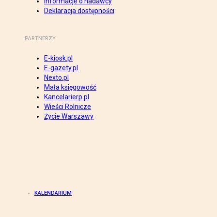
Informacje o nadawcy
Deklaracja dostępności
PARTNERZY
E-kiosk.pl
E-gazety.pl
Nexto.pl
Mała księgowość
Kancelarierp.pl
Wieści Rolnicze
Życie Warszawy
KALENDARIUM