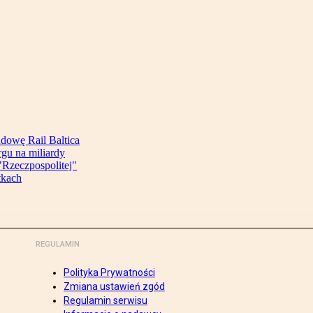
udowę Rail Baltica
rgu na miliardy
Rzeczpospolitej"
tkach
REGULAMIN
Polityka Prywatności
Zmiana ustawień zgód
Regulamin serwisu