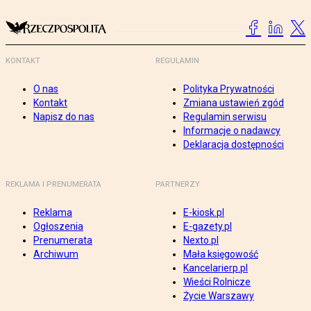
KONTAKT
REGULAMIN
O nas
Polityka Prywatności
Kontakt
Zmiana ustawień zgód
Napisz do nas
Regulamin serwisu
Informacje o nadawcy
Deklaracja dostępności
REKLAMA I PRENUMERATA
PARTNERZY
Reklama
E-kiosk.pl
Ogłoszenia
E-gazety.pl
Prenumerata
Nexto.pl
Archiwum
Mała księgowość
Kancelarierp.pl
Wieści Rolnicze
Życie Warszawy