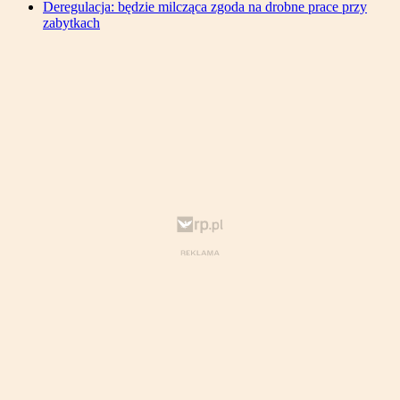
Deregulacja: będzie milcząca zgoda na drobne prace przy
zabytkach