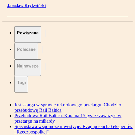
Jarosław Krykwiński
Powiązane
Polecane
Najnowsze
Tagi
Jest skarga w sprawie rekordowego przetargu. Chodzi o
przebudowę Rail Baltica
Przebudowa Rail Baltica. Kara na 15 tys. zł zaważyła w
przetargu na miliardy
Specustawa wspomoże inwestycje. Rząd posłuchał ekspertów
"Rzeczpospolitej"